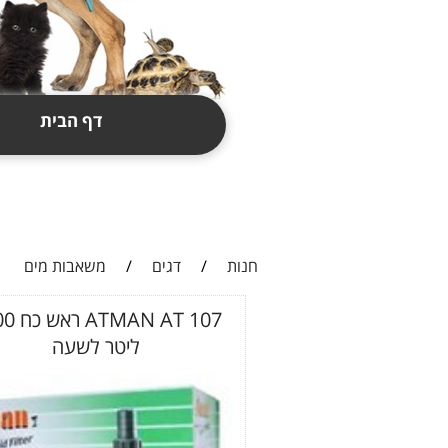
דף הבית
תקנון
צור קשר
חנות
/
דגים
/
משאבות מים
N AT 107
ליטר לשעה